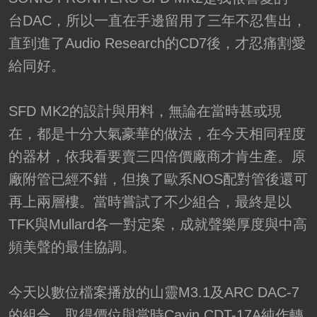
台DAC，所以一直在手邊留用了三年不忍售出，
直到進了Audio Research的CD7後，才忍痛割愛
給同好。
SFD MK2的設計與用料，無論在當時甚或現
在，都是十分大氣豪華的做法，在今天相同程度
的器材，依我看要賣三四倍價廠商才肯生產。原
廠附管已經不錯，但換了歐系NOS配對管後還可
再上兩層樓。當時嘗試了不少組合，最終是以
TFK與Mullard各一對定案，成就聲樂厚度與中高
頻美聲的最佳協調。
今天以數位檔案播放的山靈M3.1及ARC DAC-7
的組合，取得價位與當時Cayin CDT-17A純作轉