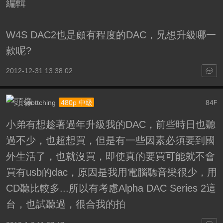
編輯
W4S DAC2也是頗有程度的DAC，兄想升級哪一
款呢?
2012-12-31 13:38:02
scottching
84
480p 中級
F
小弟有想趁著過年升級我的DAC，前些時日也聽
過不少，也超想買，但是有一些因素必須要到國
外生活了，也就沒買，即使真的要買可能就不會
買有usb的dac，原因是我用電腦聽音樂很少，用
CD聽比較多...所以有考慮Alpha DAC Series 2這
台，也試聽過，很合我的拍