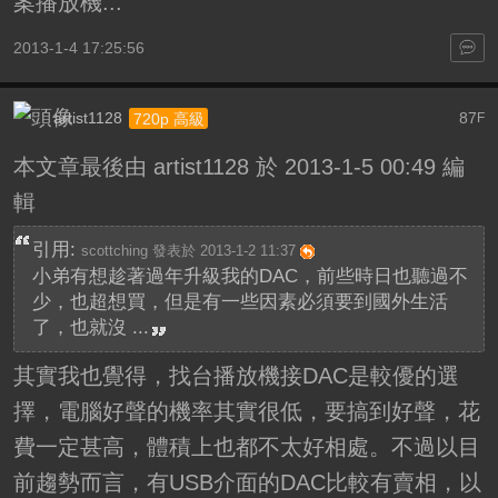
案播放機...
2013-1-4 17:25:56
artist1128
87
720p 高級
F
本文章最後由 artist1128 於 2013-1-5 00:49 編
輯
引用:
scottching 發表於 2013-1-2 11:37
小弟有想趁著過年升級我的DAC，前些時日也聽過不
少，也超想買，但是有一些因素必須要到國外生活
了，也就沒 ...
其實我也覺得，找台播放機接DAC是較優的選
擇，電腦好聲的機率其實很低，要搞到好聲，花
費一定甚高，體積上也都不太好相處。不過以目
前趨勢而言，有USB介面的DAC比較有賣相，以