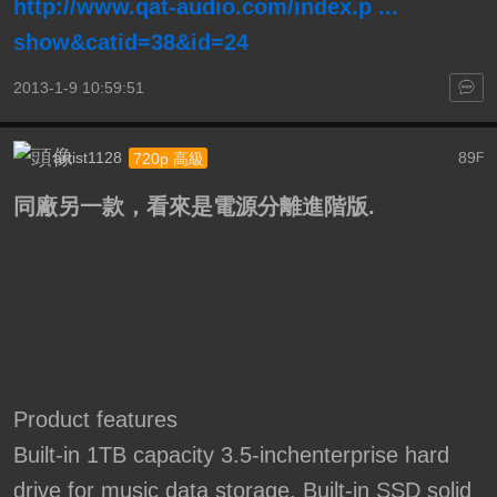
http://www.qat-audio.com/index.p ...
show&catid=38&id=24
2013-1-9 10:59:51
artist1128
89
720p 高級
F
同廠另一款，看來是電源分離進階版.
Product features
Built-in 1TB capacity 3.5-inchenterprise hard
drive for music data storage. Built-in SSD solid