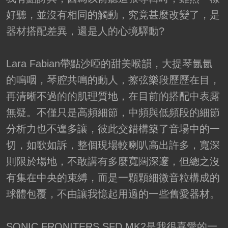
好聽，並沒有相同的觸動，究竟甚麼改變了，是
器材搭配差異，還是人的心境驛動?
Lara Fabian帶點沙啞的甜美喉韻，大提琴氤氤
的嗚咽，琴腔共鳴的動人，擦弦樂段歷歷在目，
再清晰不過的的肌理質地，在目前的搭配中表露
無疑。不僅只是高頻細節，中頻與低頻段的細節
分析力也不遑多讓，彼此交錯構築了音場中的一
切，如歌如訴，整個現場較喇叭高出許多，寬深
則限於場地，不敢講有多麼寬闊深邃，但總之沒
有集在中央的束縛，而是一顆顆細微音粒構成的
球體包覆，不由讓我憶起用過的一些舊愛器材。
SONIC FRONITERS SFD MK2是我很喜愛的一