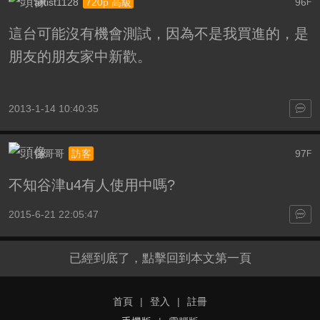
artist1128
96
720p 高級
F
這台可能沒有機會測試，因為不是我買進的，是
朋友的朋友家中新歡。
2013-1-14 10:40:35
強哥哥
97
訪客
F
不知谷津u4有人使用中嗎?
2015-6-21 22:05:47
已經到底了，點擊回到本文第一頁
首頁
|
登入
|
註冊