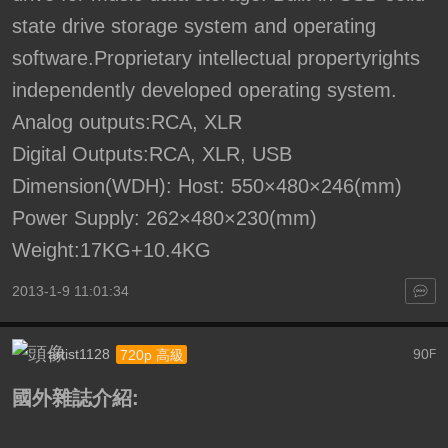
state drive storage system and operating
software.Proprietary intellectual propertyrights
independently developed operating system.
Analog outputs:RCA, XLR
Digital Outputs:RCA, XLR, USB
Dimension(WDH): Host: 550×480×246(mm)
Power Supply: 262×480×230(mm)
Weight:17KG+10.4KG
2013-1-9 11:01:34
artist1128
90
720p 高級
F
國外雜誌介紹: