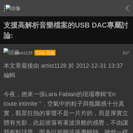
›
家庭劇院
›
擴大機討論區
›
內容
支援高解析音樂檔案的USB DAC專屬討
論:
artist1128
81
720p 高級
F
本文章最後由 artist1128 於 2012-12-31 13:37
編輯
今夜，撚來一張Lara Fabian的現場專輯"En
toute intimite "，空氣中的粒子與氛圍感十分真
實，觀眾狂熱的掌聲不是一片片的，而是厚實立
體有光影，此起彼落有著波浪般的感覺，不由讓
我有點訝異，因為以前聽這張專輯時，雖然一樣