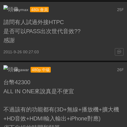
waymax
25
480i 會員
F
請問有人試過外接HTPC
是否可以PASS出次世代音效??
感謝
2011-9-26 00:27:03
segawar
26
480p 中級
F
台幣42300
ALL IN ONE來說真是不便宜
不過該有的功能都有(3D+無線+播放機+擴大機
+HD音效+HDMI輸入輸出+iPhone對應)