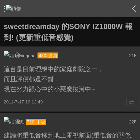
›
家庭劇院
›
我的家庭劇院
›
內容
sweetdreamday 的SONY IZ1000W 報
到! (更新重低音感覺)
achingaaa
21
480i 會員
F
這台是目前理想中的家庭劇院之一，
而且評價都還不錯，
現在努力跟心中的小惡魔拔河中~
2011-7-17 16:12:49
承忠
22
720i 中級
F
建議將重低音移到地上電視前面(重低音的關係,