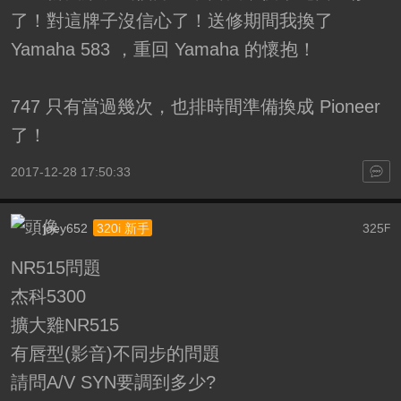
了！對這牌子沒信心了！送修期間我換了
Yamaha 583 ，重回 Yamaha 的懷抱！
747 只有當過幾次，也排時間準備換成 Pioneer
了！
2017-12-28 17:50:33
joey652
325
320i 新手
F
NR515問題
杰科5300
擴大雞NR515
有唇型(影音)不同步的問題
請問A/V SYN要調到多少?