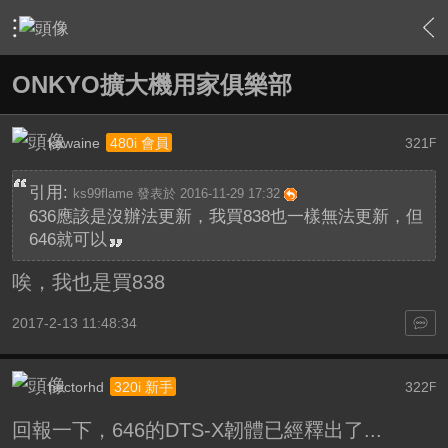
›
家庭劇院
›
擴大機討論區
›
內容
ONKYO擴大機用家俱樂部
kawaine
321
480i 會員
F
引用:
ks99flame 發表於 2016-11-29 17:32
636應該是沒辦法更新，我買838也一樣無法更新，但
646就可以
唉，我也是買838
2017-2-13 11:48:34
hectorhd
322
320i 新手
F
回報一下，646的DTS-X韌體已經釋出了...