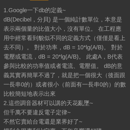
1.Google一下db的定義~
dB(Decibel，分貝) 是一個純計數單位，本意是
表示兩個量的比值大小，沒有單位。 在工程應
用中經常看到貌似不同的定義方式（僅僅是看上
去不同）。 對於功率，dB = 10*lg(A/B)。 對於
電壓或電流，dB = 20*lg(A/B)。 此處A，B代表
參與比較的功率值或者電流、電壓值。 dB的意
義其實再簡單不過了，就是把一個很大（後面跟
一長串0的）或者很小（前面有一長串0的）的數
比較簡短地表示出來
2.這些調音器材可以講的天花亂墜~
但千萬不要違反電子定律~
不然它賣給台電還是業界好了~