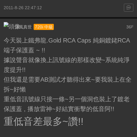
2011-8-26 22:47:12
涼風真世
36
720i 中級
F
今天裝上鐵弗龍.Gold RCA Caps 純銅鍍銠RCA
端子保護蓋 ~ !!
據說聲音就像換上訊號線的那樣改變~系統純淨
度提升!!
但我還是需要AB測試才聽得出來~要我裝上在全
拆~好懶
重低音訊號線只接一條~另一個洞也裝上了鍍老
保護蓋 , 播放雷神~好結實衝擊的低音阿!!
重低音差最多~讚!!