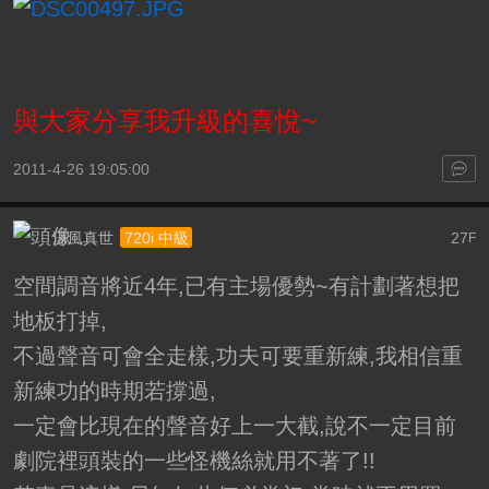
與大家分享我升級的喜悅~
2011-4-26 19:05:00
涼風真世
27
720i 中級
F
空間調音將近4年,已有主場優勢~有計劃著想把
地板打掉,
不過聲音可會全走樣,功夫可要重新練,我相信重
新練功的時期若撐過,
一定會比現在的聲音好上一大截,說不一定目前
劇院裡頭裝的一些怪機絲就用不著了!!