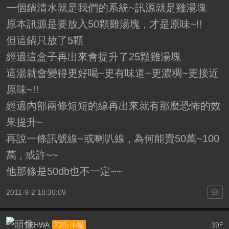
一個鍋清水就是我們的系統~訊源就是雞湯塊
原本訊源是要放入50顆雞湯塊 , 才是原味~!!
但這鍋只放了5顆
經過這盒子再出來會提升了25顆雞湯塊
這湯就會變得更好喝~更有味道~更濃稠~更接近
原味~!!
經過內部兩條短短的線再出來就有那麼恐怖的效
果提升~
再說一條訊號線~或喇叭線 , 為何能賣50萬~100
萬 , 或許~~
他那條是50db也不一定~~
2011-9-2 18:30:09
TEHWA
39
720i 中級
F