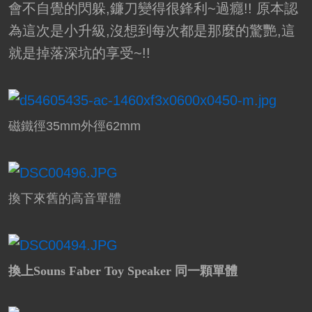
會不自覺的閃躲,鐮刀變得很鋒利~過癮!! 原本認
為這次是小升級,沒想到每次都是那麼的驚艷,這
就是掉落深坑的享受~!!
磁鐵徑35mm外徑62mm
換下來舊的高音單體
換上Souns Faber Toy Speaker 同一顆單體