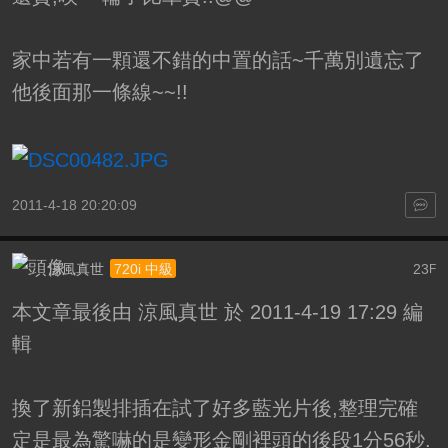
家中若有一顆還不錯的中置的話~千萬別遺忘了
他後面那一條線~~!!
2011-4-18 20:20:09
涼風真世
23
720i 中級
F
本文章最後由 涼風真世 於 2011-4-19 17:29 編
輯
換了新鋁製排插在試了好多藍光片後,整理完確
定是最為驚嚇的是變形金剛裡頭的後段1分56秒.