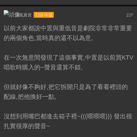
涼風真世
22
720i 中級
F
以前大家都說中置與重低音是劇院非常非常重要
的兩個角色,當時真的還不以為意,
在一次無意間發現了這個事實,中置是以前買KTV
唱歌時購入的~聲音還算不錯,
但就好像不夠好,把它拆開只是為了看看裡頭的
配線,把他換好一點,
沒想到用嘴巴都進去箱子裡~(((喂喂喂))) 發出很
扎實很厚的聲音~