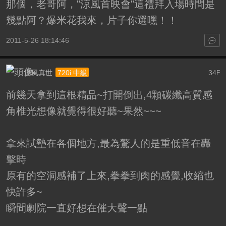
那個，老哥阿，"涼風首映會"這禮拜入場時間是
幾點阿？爆米花我來，片子你選嘿！！
2011-5-26 18:14:46
涼風真世
34
720i 中級
F
前幾天拿到這根精品~打開倒出,4顆碳纖高質感
角椎光想像就覺得很好聽~果然~~~
拿來試墊在各個地方,最為驚人的是重低音在轟
擊時
原有的空洞感補了上來,拳拳到肉的感覺,收縮也
快許多~
瞬間劇院一直好想在催大聲一點