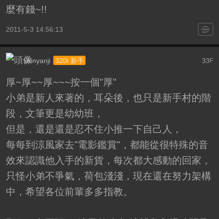
麼有錢~!!
2011-5-3 14:56:13
shinyanji
33
320i 新手
F
厚~厚~~厚~~~按一個"厚"
小弟是新人來著的，耳朵後，也只是新手村的階
段，文筆更是幼幼班，
但是，還是還是忍不住小推一下自己人，
每每到涼風家去"電影鑑賞"，都能從很特殊的音
效來認識他入手的新貨，每次都大感動的回家，
只怪小弟不爭氣，荷包淺淺，現在還在努力架構
中，希望各位前輩多多指教。