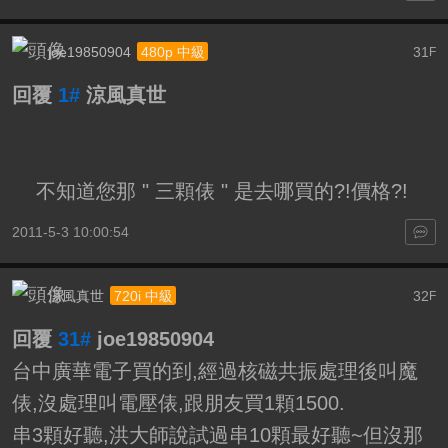
joe19850904
31
480p 中級
F
回覆
1#
涼風真世
不知道您那 " 三顆俵 " 是去哪買的?!價格?!
2011-5-3 10:00:54
涼風真世
32
720i 中級
F
回覆
31#
joe19850904
台中廣華電子買的到,經過核磁共振處理後叫魔
俵,沒處理叫電壓俵,跟朋友買1顆1500.
串3顆好聽,洪大師說試過串10顆最好聽~但沒那