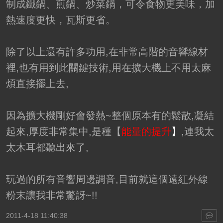
制成鐵鍋、煎鍋、炒菜鍋，可令食物更美味，加
熱速度更快，瓦斯更省。
除了以上還有許多功用,在非常高階的音響線材
裡,也有用到此關鍵技術,用在擴大機上不用太麻
煩直接擺上去,
因為擴大機剛好會發熱~整個原本有的鬆散,凝結
起來,厚度非常集中,是種【
能量的提升
】
,連我太
太木耳都聽出來了,
玩過的所有音響周邊調音,目前就這個遠紅外線
粉末讓我非常驚訝~!!
2011-4-18 11:40:38