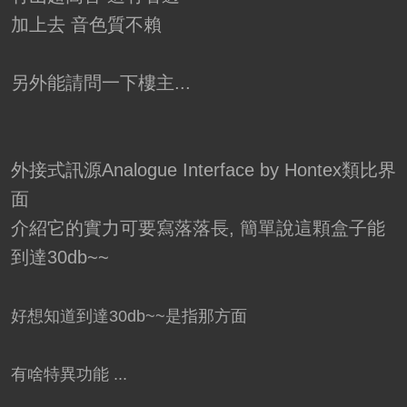
加上去 音色質不賴
另外能請問一下樓主...
外接式訊源Analogue Interface by Hontex類比界
面
介紹它的實力可要寫落落長, 簡單說這顆盒子能
到達30db~~
好想知道
到達30db~~是指那方面
有啥特異功能 ...