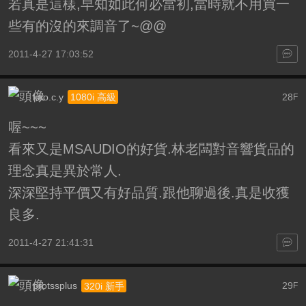
若真是這樣,早知如此何必當初,當時就不用買一
些有的沒的來調音了~@@
2011-4-27 17:03:52
kao.c.y
28
1080i 高級
F
喔~~~
看來又是MSAUDIO的好貨.林老闆對音響貨品的
理念真是異於常人.
深深堅持平價又有好品質.跟他聊過後.真是收獲
良多.
2011-4-27 21:41:31
protssplus
29
320i 新手
F