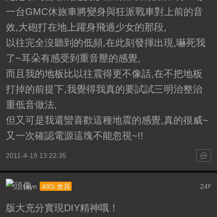
一台GMC休旅車將變身與狂派戰車對上前的音
效,大砲打在地上躍身飛過少女的那段,
以往完全沒聽到的低頻,在此刻發揮出現,嚇死我
了~耳朵有感受到重音壓的感覺,
而且我的地板比以往震得更不像話,在不把地板
打掉的前提下,我覺得我真的要試試三明治整治
重低音做法,
但又可是我還蠻喜歡這種地震的感覺,真的很威~
又一次確認電源這塊不能忽視~!!
2011-4-19 13:22:35
rayn
24
480i 會員
F
版大充分實現DIY精神哦！