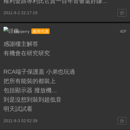
權利金跟專利比它賣一百年音響還好賺...
2011-9-2 22:17:19
kojojerry
40
廠商代表
F
感謝樓主解答
有機會在研究研究
RCA端子保護蓋 小弟也玩過
把所有能裝的都裝上
包括顯示器 撥放機...
到是沒想到裝到超低音
明天試試看
2011-9-3 02:52:39