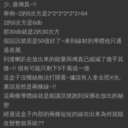
少, 最傳真~!!
舉例~2的6次方是2*2*2*2*2*2=64
2的6次方是6db
那30db就是2的30次方
假設訊號原是50億好了~來到線材的導體他只通
過表層,
到達喇叭在放出來的能量與傳真已縮減了微乎其
微~!! 很有可能只剩下5千萬或一億
這盒子沒螺絲無法打開看~據說有人拿去照X光,
裏頭居然是兩條線~!!
這兩條導體線就是能讓訊號跑到深層在放出的秘
密
經過這盒子內部的兩條短短的線在出來為何就能
改變整個系統??