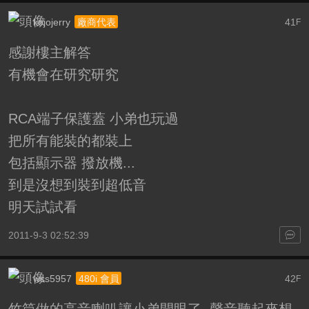
kojojerry
41
廠商代表
F
感謝樓主解答
有機會在研究研究
RCA端子保護蓋 小弟也玩過
把所有能裝的都裝上
包括顯示器 撥放機...
到是沒想到裝到超低音
明天試試看
2011-9-3 02:52:39
wss5957
42
480i 會員
F
竹筒做的高音喇叭讓小弟開眼了, 聲音聽起來想