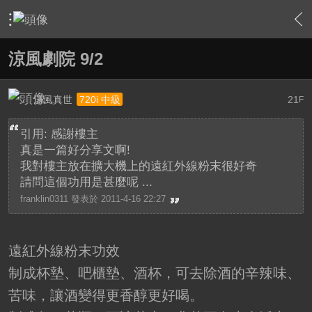
›
家庭劇院
›
我的家庭劇院
›
內容
涼風劇院 9/2
涼風真世
21
720i 中級
F
引用: 感謝樓主
真是一篇好分享文啊!
我對樓主放在擴大機上的遠紅外線粉末很好奇
請問這個功用是甚麼呢 ...
franklin0311 發表於 2011-4-16 22:27
遠紅外線粉末功效
制成杯墊、吧櫃墊、酒杯，可去除酒的辛辣味、
苦味，讓酒變得更香醇更好喝。