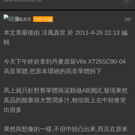
2011-4-25 23:41:38
涼風真世
26
720i 中級
F
本文章最後由 涼風真世 於 2011-4-26 22:13 編
輯
今天下午終於拿到丹麥原裝Vifa XT25SC90-04
高音單體,把原本環繞的高音單體拆下
馬上就只針對舊單體與這顆做AB測試,發現果然
真品的能量很大豐潤多汁,相信裝上去中頻會突
出很多
果然與想像的一樣,不但中頻凸出來,而且在原來