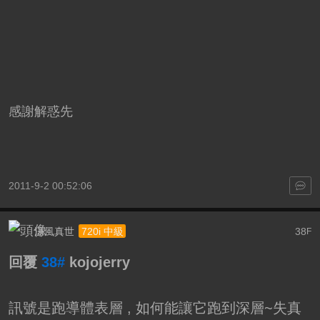
感謝解惑先
2011-9-2 00:52:06
涼風真世
38
720i 中級
F
回覆
38#
kojojerry
訊號是跑導體表層 , 如何能讓它跑到深層~失真