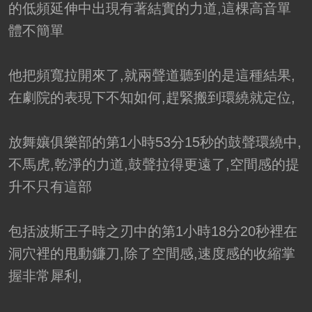
的低頻延伸中出現有著結實的力道,這棵高音單
體不簡單
他把頻寬拉開來了,就兩聲道聽到的是這種結果,
在劇院的表現下不知如何,趕緊搬到環繞就定位,
放舞孃俱樂部的第1小時53分15秒的鼓聲環繞中,
不馬虎,乾淨的力道,鼓聲拉得更遠了,空間感的提
升不只有這部
包括波斯王子時之刃中的第1小時18分20秒裡在
洞穴裡的甩動鐮刀,除了空間感,速度感的收縮掌
握非常犀利,