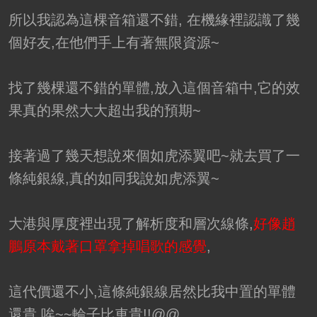
所以我認為這棵音箱還不錯, 在機緣裡認識了幾
個好友,在他們手上有著無限資源~
找了幾棵還不錯的單體,放入這個音箱中,它的效
果真的果然大大超出我的預期~
接著過了幾天想說來個如虎添翼吧~就去買了一
條純銀線,真的如同我說如虎添翼~
大港與厚度裡出現了解析度和層次線條,
好像趙
鵬原本戴著口罩拿掉唱歌的感覺
,
這代價還不小,這條純銀線居然比我中置的單體
還貴,唉~~輪子比車貴!!@@