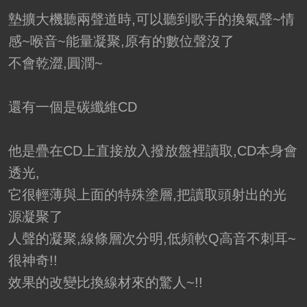
墊擴大機聽兩聲道時,可以聽到歌手的換氣聲~情
感~喉音~能量凝聚,原有的數位聲沒了
不會乾澀,圓潤~
還有一個是碳纖維CD
他是疊在CD上直接放入撥放盤裡讀取,CD本身會
透光,
它很輕薄與上面的特殊塗層,把讀取頭射出的光
源凝聚了
人聲的凝聚,線條層次分明,低頻軟Q高音不刺耳~
很神奇!!
效果的改變比換線材來的驚人~!!