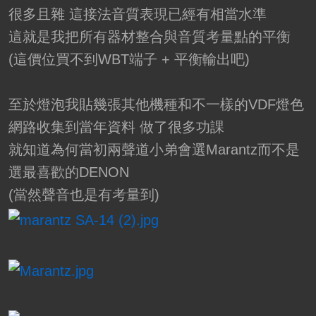
很多且雜 這接法音質表現已經有相當水準
這就是我把所有器材整合與音質考量點的平衡
(這價位買不到WBT端子 + 平衡輸出吧)
至於燈泡我貼幾張其他機種和不一樣的VDF燈色
網路收集到當年資料 做了很多功課
就知道為何當初兩聲道小弟會選Marantz而不是
選最喜歡的DENON
(當然聲音也是有考量到)