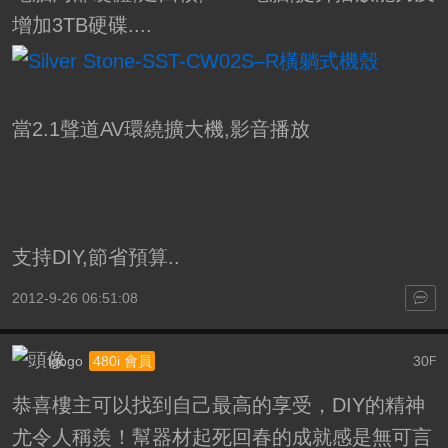
增加3TB硬碟....
當2.1聲道AV環繞擴大機,影音播放
支持DIY,節省預算..
2012-9-26 06:51:08
igogo
30
480i 會員
F
恭喜樓主可以找到自己最高的享受，DIY的精神
尤令人稱羨！幫器材起死回春的成就感是無可言