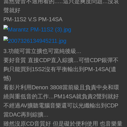
當然聲音不適用看的.....這只是爽度問題...沒哀
聲就好
PM-11S2 V.S PM-14SA
3.功能可當立擴也可當純後級...
要好音質 直接CDP直入綜擴...可惜CDP銀彈不
夠只能買到15S2沒有平衡輸出到PM-14SA(遺
憾)
看影片利用Denon 3808當前級且負責中央和環
繞與重低音的工作...PM14SA就負責2聲到就好
不經過AV擴聽電腦音樂還可以光纖輸出到CDP
當DAC再到綜擴...
雖然沒原CD音質好 但是礙於便利使用 也音樂量