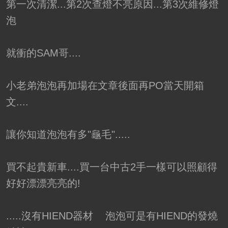
第一次清潔...第2次查燈不亮原因...第3次維修燈
泡
就衝的SAM哥....
小老弟泡泡再加場在文章後面再PO當天開箱
文....
讓你知道泡泡有多"龜毛".....
買不起貴新車....買一台中古2手一樣可以照顧得
好好漂漂亮亮的!
.....沒有HIEND器材 泡泡可是有HIEND的發燒