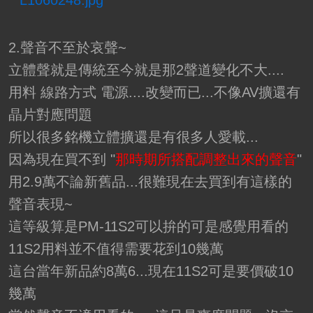
2.聲音不至於哀聲~
立體聲就是傳統至今就是那2聲道變化不大....
用料 線路方式 電源....改變而已...不像AV擴還有
晶片對應問題
所以很多銘機立體擴還是有很多人愛載...
因為現在買不到 "
那時期所搭配調整出來的聲音
"
用2.9萬不論新舊品...很難現在去買到有這樣的
聲音表現~
這等級算是PM-11S2可以拚的可是感覺用看的
11S2用料並不值得需要花到10幾萬
這台當年新品約8萬6...現在11S2可是要價破10
幾萬