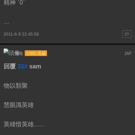
精神 ˋ0ˊ
...
2011-6-9 22:45:58
泡泡
26
1080i 高級
F
回覆
33#
sam
物以類聚
慧眼識英雄
英雄惜英雄......