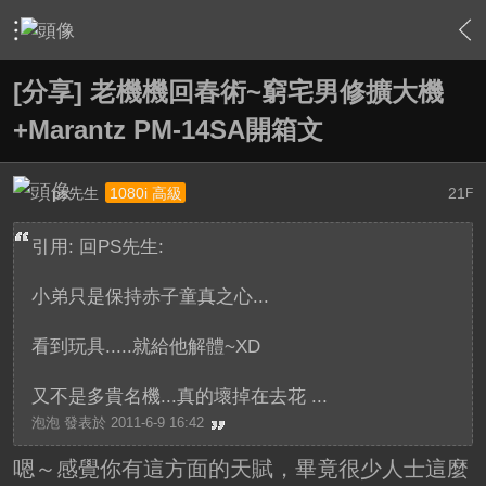
›
家庭劇院
›
擴大機討論區
›
內容
[分享] 老機機回春術~窮宅男修擴大機
+Marantz PM-14SA開箱文
ps先生
21
1080i 高級
F
引用: 回PS先生:
小弟只是保持赤子童真之心...
看到玩具.....就給他解體~XD
又不是多貴名機...真的壞掉在去花 ...
泡泡 發表於 2011-6-9 16:42
嗯～感覺你有這方面的天賦，畢竟很少人士這麼