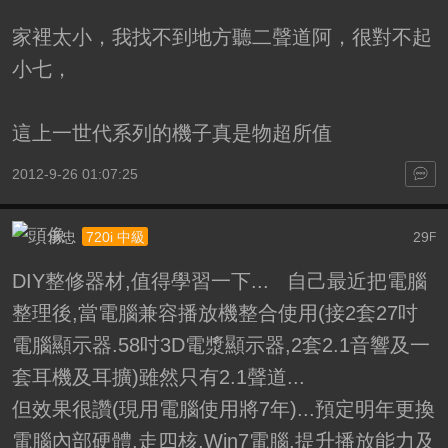
家裡太小，我找不到地方聽二聲道阿，很對不起
小七，
這上一世代系列的機子真是物超所值
2012-9-26 01:07:25
承忠
29
720i 中級
F
DIY整修器材,值得學習一下... 自己最近把電腦
整理後,當電腦兼容播放機整合使用(接2套27吋
電腦顯示器.58吋3D電漿顯示器,2套2.1音響及一
套耳機及耳擴)雖然只有2.1聲道...
但效果很讚(現用電腦使用將7年)...預定明年更換
電腦內部硬體,走四核,Win7電腦,提升播放能力及