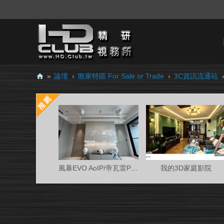
»
論壇
›
敗家特區 For Sale or Trade
›
3C資訊流通站
H
D.
Cl
ub
精
研
風暴EVO AoIP/帝瓦雷Phantom 7.0.4金蛋客廳
我的3D家庭影院
視
務
所