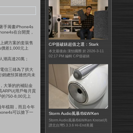
手籌畫iPhone4s
one4s在台開賣，
上網方案的套裝售
C/P值破錶超值之選：Stark
價差1,000元上
本文最後由 漢怡國際 於 2026-3-11
02:17 PM 編輯 C/P值破錶
人潮高達20萬；
，電信三雄為了拱大
在台行銷總預算雖然尚未
元，大筆的的補貼金
ARPU(用戶每月貢
750-8,00元上
過年檔期，而且今年
ne4s可以搶下一
Storm Audio風暴/B&W/Ken
Storm Audio風暴/B&W/Ken Kreisel共
譜北台灣5.3.3.6 Hi-End美麗