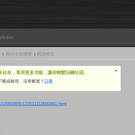
複製連結]
|
顯示全部樓層
|
閱讀模式
×
多好友，享用更多功能，讓你輕鬆玩轉社區。
下載或檢視，沒有帳號？
註冊
ch/12050905/122011111600401.html
】