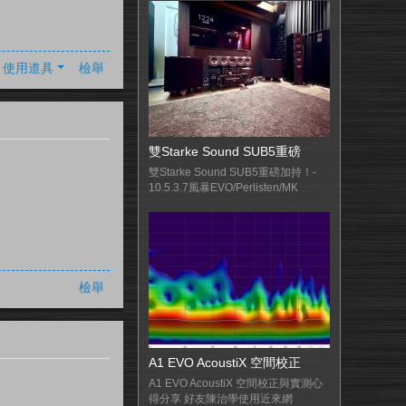
使用道具
檢舉
雙Starke Sound SUB5重磅
雙Starke Sound SUB5重磅加持！-
10.5.3.7風暴EVO/Perlisten/MK
檢舉
A1 EVO AcoustiX 空間校正
A1 EVO AcoustiX 空間校正與實測心
得分享 好友陳治學使用近來網