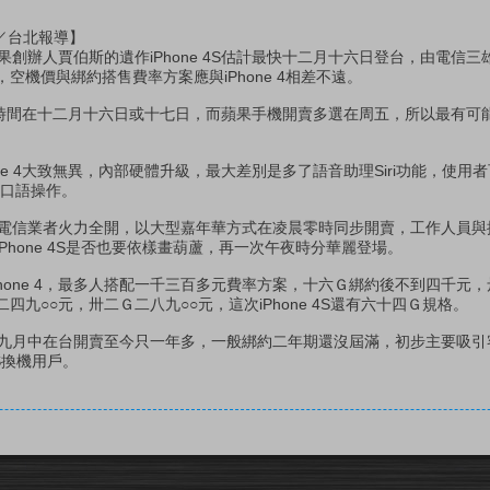
惠玲／台北報導】
辦人賈伯斯的遺作iPhone 4S估計最快十二月十六日登台，由電信三
空機價與綁約搭售費率方案應與iPhone 4相差不遠。
開賣時間在十二月十六日或十七日，而蘋果手機開賣多選在周五，所以最有可
hone 4大致無異，內部硬體升級，最大差別是多了語音助理Siri功能，使用
文口語操作。
三家電信業者火力全開，以大型嘉年華方式在凌晨零時同步開賣，工作人員
Phone 4S是否也要依樣畫葫蘆，再一次午夜時分華麗登場。
one 4，最多人搭配一千三百多元費率方案，十六Ｇ綁約後不到四千元
價二四九○○元，卅二Ｇ二八九○○元，這次iPhone 4S還有六十四Ｇ規格。
去年九月中在台開賣至今只一年多，一般綁約二年期還沒屆滿，初步主要吸
GS換機用戶。