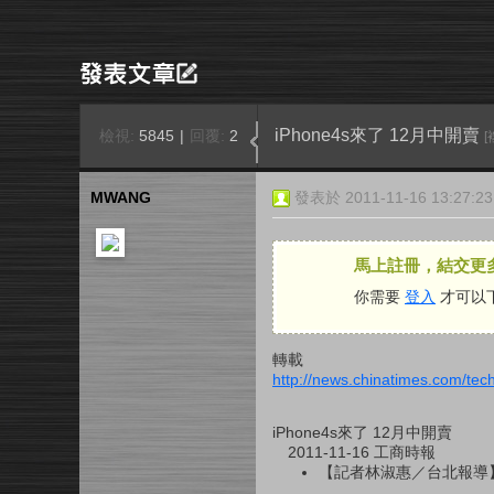
iPhone4s來了 12月中開賣
檢視:
5845
|
回覆:
2
[
MWANG
發表於 2011-11-16 13:27:23
馬上註冊，結交更
你需要
登入
才可以
轉載
http://news.chinatimes.com/te
iPhone4s來了 12月中開賣
2011-11-16 工商時報
【記者林淑惠／台北報導