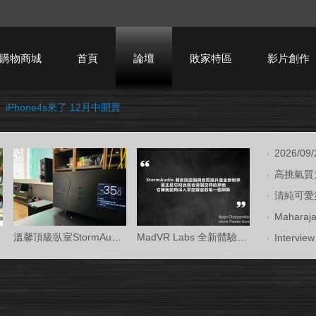
購物商城
首頁
論壇
敗家特區
影片創作
›
iPhone4s來了 12月中開賣
HTPC技術討論
2026/09
高挑氣質大
清純可愛第
Mahara
溫馨頂級臥室StormAudio風暴Core 16/Ken Kr
MadVR Labs 全新體驗中心 —— 與 StormAud
Intervi