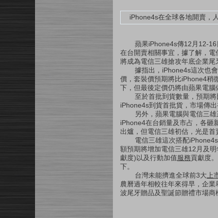
iPhone4s在全球各地開賣，
蘋果iPhone4s傳12月12
在台開賣相關事宜，據了解，電信三
將成為電信三雄搶攻年底企業尾
據指出，iPhone4s這次
價，套裝價預期將比iPhone4稍
下，但最後定價仍將由蘋果電腦
至於首批到貨數量，預期將比iP
iPhone4s到貨首批貨，市場
另外，蘋果電腦與電信三雄正協
iPhone4在台銷量及市占，各砸
出爐，但電信三雄初估，光是首
電信三雄這次搭配iPhone4s
額預期將增加電信三雄12月及明年
獻度)以及行動加值
服務
貢獻度。業
下。
台灣未能擠進全球前3大
上
農曆過年相較往年來得早，企業舉
波尾牙贈品及聖誕節贈禮市場商