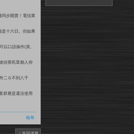
雄同步開賣！電信業
能是十六日。但如果
者可以口語操作(英、
與搶頭香民眾都人仰
，卅二Ｇ不到八千
引客群應是還沒使用
檢舉
返回清單