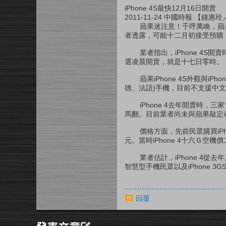
iPhone 4S最快12月16日開賣
2011-11-24 中國時報 【鐘
蘋果迷注意！千呼萬喚，蘋果創
者透露，可能十二月初接受預購，
業者指出，iPhone 4S
選凌晨開賣，就是十七日零時。
蘋果iPhone 4S外觀與iP
德、法語)手機，目前不支援中
iPhone 4去年開賣時，
馬翻。目前業者尚未與蘋果敲定i
價格方面，先前民眾購買iPh
元。當時iPhone 4十六Ｇ空機
業者估計，iPhone 4從
智慧型手機民眾以及iPhone 3
回覆