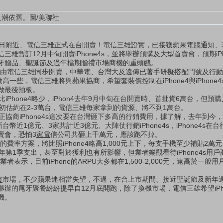
人潮依舊。圖/美聯社
-16日附近、電信三雄正式在台開賣！電信三雄證實，已接獲蘋果
電腦
通知、著
雄暫訂12月中旬開賣iPhone4s，並將舉辦預購及大型首賣會，預期iPh
牙贈品、聖誕節及過年檔期贈禮市場商機的重頭戲。
也會由電信三雄同步開賣，中華電、台灣大及遠傳已著手研擬搭配門號及
行動
微高一些，電信三雄將與蘋果協商，希望套裝價控制在iPhone4與iPhone4s
做最後拍板。
hone4略少，iPhon4去年9月中旬在台開賣時、首批貨6萬台，但預購
傳出初估約在2-3萬台，電信三雄每家拿到的貨源、將不到1萬台。
商iPhone4s這次要在台灣砸下多高的行銷費用，據了解，去年到今
新台幣近1億元、3家共計近3億元、大陣仗行銷iPhone4s，iPhone4s
賣會，恐怕3
家電
信公司共砸上千萬元，應該跑不掉。
的費率方案，將比照iPhone4略高1,000元上下，每支手機至少補貼2萬
第1季支出，甚至對於獲利也有所影響，但業者樂觀看待iPhone4s用戶高
者表示，目前iPhone的ARPU大多都在1,500-2,000元，遠高於一般用戶的
市
市場，不少蘋果迷相當失望，不過，在台上市期間、接近聖誕節及新年
辦的尾牙聚餐紛紛提早自12月底開跑，除了換機市場，電信三雄希望iPho
機。