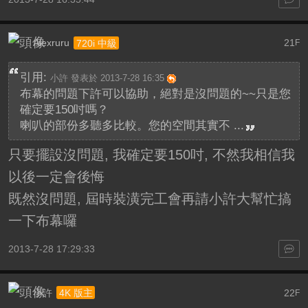
Alexruru
21
720i 中級
F
引用:
小許 發表於 2013-7-28 16:35
布幕的問題下許可以協助，絕對是沒問題的~~只是您
確定要150吋嗎？
喇叭的部份多聽多比較。您的空間其實不 ...
只要擺設沒問題, 我確定要150吋, 不然我相信我
以後一定會後悔
既然沒問題, 屆時裝潢完工會再請小許大幫忙搞
一下布幕囉
2013-7-28 17:29:33
小許
22
4K 版主
F