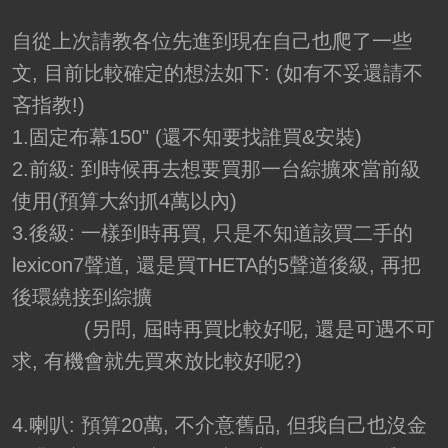
自從上次請教各位先進到現在自己也爬了一些
文, 目前比較確定的想法如下: (如有不妥還請不
吝指教!)
1.固定布幕150" (還不知要找誰買&安裝)
2.前級: 到時候再去想要買那一台綜擴來當前級
使用(預算大約抓4萬以內)
3.後級: 一樣到時再買, 只是不知道該買二手的
lexicon7聲道, 還是買THETA的5聲道後級, 再把
後環繞接到綜擴
(另問, 屆時再買比較好呢, 還是可遇不可
求, 有機會就先買來放比較好呢?)
4.喇叭: 預算20萬, 不介意舊品, 但我自己也沒金