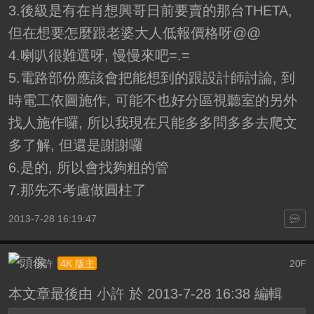
3.後級是有在肖想興哥日前要賣的那台THETA,
但在想要怎麼跟老婆大人低報價格呀@@
4.喇叭很難選呀, 慢慢來吧=.=
5.電路部份應該會把能想到的跟設計師討論, 到
時電工依圖施作, 可能不也好分區視聽室的另外
找人施作囉, 所以我現在只能多多問多多去爬文
多了解, 但還是謝謝囉
6.是的, 所以會找夠粗的管
7.那先不考慮做圓柱了
2013-7-28 16:19:47
小許
20
4K 版主
F
本文章最後由 小許 於 2013-7-28 16:38 編輯