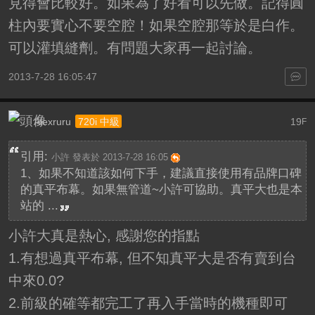
見得會比較好。如果為了好看可以先做。記得圓
柱內要實心不要空腔！如果空腔那等於是白作。
可以灌填縫劑。有問題大家再一起討論。
2013-7-28 16:05:47
Alexruru
19
720i 中級
F
引用:
小許 發表於 2013-7-28 16:05
1、如果不知道該如何下手，建議直接使用有品牌口碑
的真平布幕。如果無管道~小許可協助。真平大也是本
站的 ...
小許大真是熱心, 感謝您的指點
1.有想過真平布幕, 但不知真平大是否有賣到台
中來0.0?
2.前級的確等都完工了再入手當時的機種即可