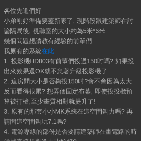
各位先進們好
小弟剛好準備要蓋新家了, 現階段跟建築師在討
論隔局後, 視聽室的大小約為5米*6米
幾個問題想請教有經驗的前輩們
我原有的系統
在此
1. 投影機HD803有前輩們投過150吋嗎? 如果投
出來效果還OK就不急著升級投影機了
2. 這房間大小是否夠投150吋?會不會因為太大
反而看得很累? 想弄個固定布幕, 即使投投機預
算被打槍,至少畫質相對就提升了!
3. 原有的那套小小MK系統在這空間夠力嗎? 再
請問這空間夠玩7.1嗎?
4. 電源專線的部份是否要請建築師在畫電路的時