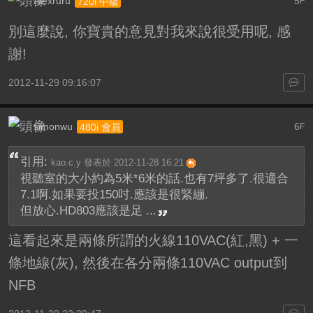
Alexruru
5
720i 中級
F
別這麼說, 你寶貴的意見對我來說很受用呢, 感
謝!
2012-11-29 09:16:07
simonwu
6
480i 會員
F
引用:
kao.c.y 發表於 2012-11-28 16:21
視聽室的大小約為5米*6米的話.也有7坪多了.很適合
7.1啊.如果要投150吋.應該是很緊繃.
但放心.HD803應該是足 ...
這看起來是兩條所謂的火線110VAC(紅,黑) + 一
條地線(灰), 然後在各分兩條110VAC output到
NFB