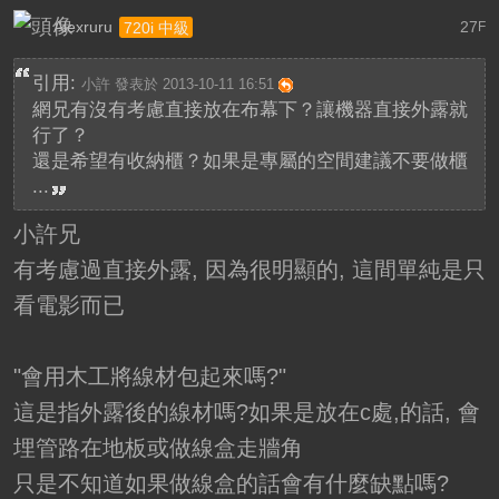
Alexruru
27
720i 中級
F
引用:
小許 發表於 2013-10-11 16:51
網兄有沒有考慮直接放在布幕下？讓機器直接外露就
行了？
還是希望有收納櫃？如果是專屬的空間建議不要做櫃
...
小許兄
有考慮過直接外露, 因為很明顯的, 這間單純是只
看電影而已
"會用木工將線材包起來嗎?"
這是指外露後的線材嗎?如果是放在c處,的話, 會
埋管路在地板或做線盒走牆角
只是不知道如果做線盒的話會有什麼缺點嗎?