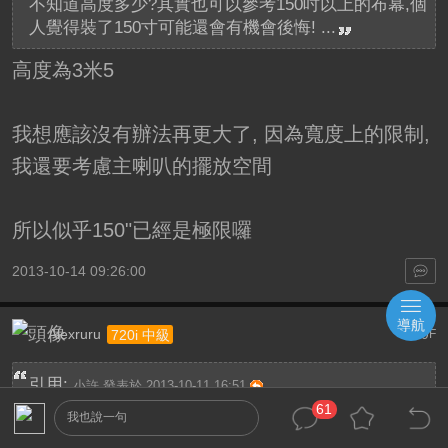
不知道高度多少?其實也可以參考150吋以上的布幕,個
人覺得裝了150寸可能還會有機會後悔! ...
高度為3米5
我想應該沒有辦法再更大了, 因為寬度上的限制,
我還要考慮主喇叭的擺放空間
所以似乎150"已經是極限囉
2013-10-14 09:26:00
導航
Alexruru
29
720i 中級
F
引用:
小許 發表於 2013-10-11 16:51
網兄有沒有考慮直接放在布幕下？讓機器直接外露就
61
我也說一句
行了？