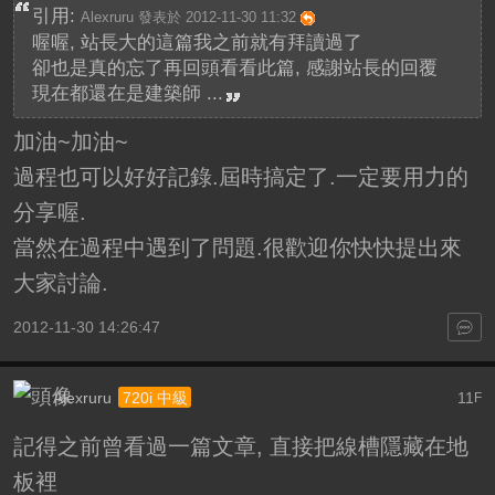
引用:
Alexruru 發表於 2012-11-30 11:32
喔喔, 站長大的這篇我之前就有拜讀過了
卻也是真的忘了再回頭看看此篇, 感謝站長的回覆
現在都還在是建築師 ...
加油~加油~
過程也可以好好記錄.屆時搞定了.一定要用力的
分享喔.
當然在過程中遇到了問題.很歡迎你快快提出來
大家討論.
2012-11-30 14:26:47
Alexruru
11
720i 中級
F
記得之前曾看過一篇文章, 直接把線槽隱藏在地
板裡