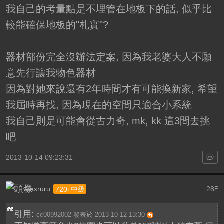
我自己的考量點是不埋管在地板下的話, 似乎比
較能確保地板的"札實"?
器材部份完全沒辦法定案, 因為我老婆大人不願
意先行讓我物色器材
因為對她來說還有2年時間才有可能換新家, 希望
我屆時再找, 因為現在的空間只適合小系統
我自己則是可能會從古力奇, mk, kk 這3間去挑
吧
2013-10-14 09:23:31
Alexruru
28
720i 中級
F
引用:
cc00992002 發表於 2013-10-12 13:30