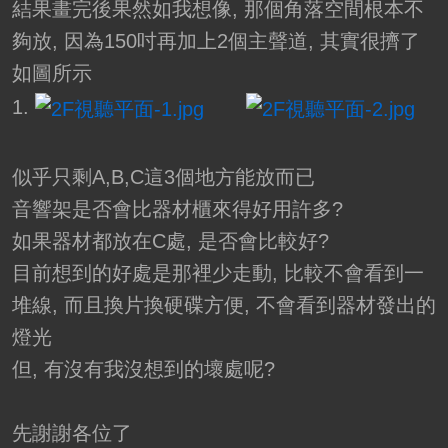
結果畫完後果然如我想像, 那個角落空間根本不
夠放, 因為150吋再加上2個主聲道, 其實很擠了
如圖所示
1.
似乎只剩A,B,C這3個地方能放而已
音響架是否會比器材櫃來得好用許多?
如果器材都放在C處, 是否會比較好?
目前想到的好處是那裡少走動, 比較不會看到一
堆線, 而且換片換硬碟方便, 不會看到器材發出的
燈光
但, 有沒有我沒想到的壞處呢?
先謝謝各位了