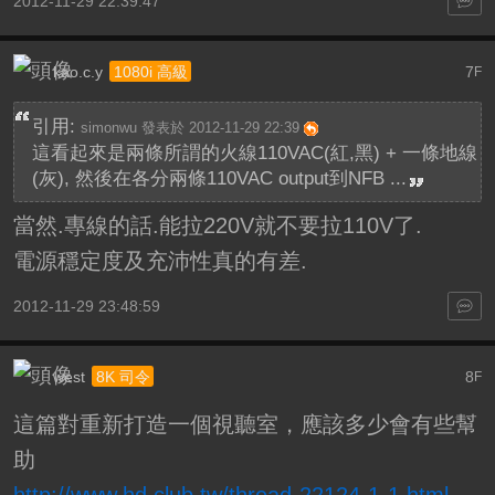
2012-11-29 22:39:47
kao.c.y
7
1080i 高級
F
引用:
simonwu 發表於 2012-11-29 22:39
這看起來是兩條所謂的火線110VAC(紅,黑) + 一條地線
(灰), 然後在各分兩條110VAC output到NFB ...
當然.專線的話.能拉220V就不要拉110V了.
電源穩定度及充沛性真的有差.
2012-11-29 23:48:59
west
8
8K 司令
F
這篇對重新打造一個視聽室，應該多少會有些幫
助