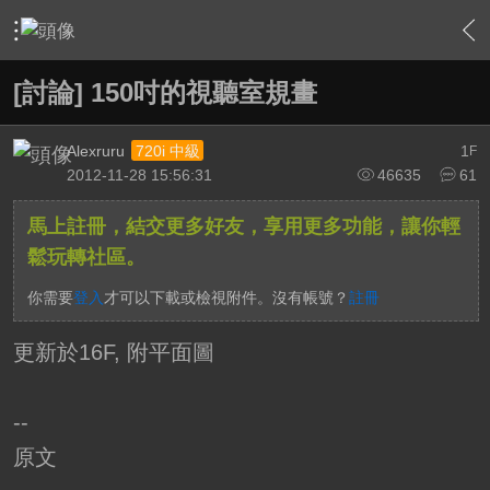
›
家庭劇院
›
家庭劇院設計
›
內容
[討論] 150吋的視聽室規畫
Alexruru
1
720i 中級
F
2012-11-28 15:56:31
46635
61
馬上註冊，結交更多好友，享用更多功能，讓你輕
鬆玩轉社區。
你需要
登入
才可以下載或檢視附件。沒有帳號？
註冊
更新於16F, 附平面圖
--
原文