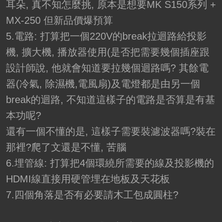
耳朵, 真不知怎麼挑, 原本是想要MK S150系列 +
MX-250 但新品價爆預算
5.電路: 打算把一個220V的break拉迴路給投影
機, 擴大機, 播放器使用(是否把需要幾個插座跟
設計師說, 他就會知道要拉幾個迴路嗎? 其餘電
器(冷氣, 除濕機,電風扇)及電燈都是由另一個
break的迴路, 不知道這樣子的電路是否算是有基
本功呢?
還有一個不懂的是, 這樣子需要裝濾波器嗎?裝在
那裡?爬了文還是不懂, 苦腦
6.埋管線: 打算把4個環繞所需要的線及投影機的
HDMI線直接用硬管埋在地板及天花板
7.四個角落是否有必要請木工包成圓柱?