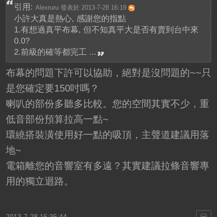
引用:
Alexruru 發表於 2013-7-28 16:19
小許大真是熱心, 感謝您的指點
1.有想過真平布幕, 但不知真平大是否有賣到台中來
0.0?
2.前級的確等都完工 ...
布幕的問題下許可以協助，絕對是沒問題的~~只
是您確定要150吋嗎？
喇叭的部份多聽多比較。您的空間其實不少，重
低音部份預算拉高一點~
環繞搭裝潢使用好一點的吸頂，主聲道建議用落
地~
電箱離您的音響室有多遠？其實建議拉條音響專
用的獨立迴路。
2013-7-28 16:35:44