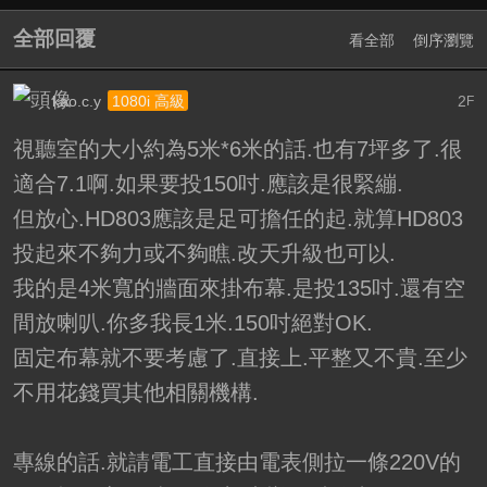
全部回覆
看全部
倒序瀏覽
kao.c.y
2
1080i 高級
F
視聽室的大小約為5米*6米的話.也有7坪多了.很
適合7.1啊.如果要投150吋.應該是很緊繃.
但放心.HD803應該是足可擔任的起.就算HD803
投起來不夠力或不夠瞧.改天升級也可以.
我的是4米寬的牆面來掛布幕.是投135吋.還有空
間放喇叭.你多我長1米.150吋絕對OK.
固定布幕就不要考慮了.直接上.平整又不貴.至少
不用花錢買其他相關機構.
專線的話.就請電工直接由電表側拉一條220V的