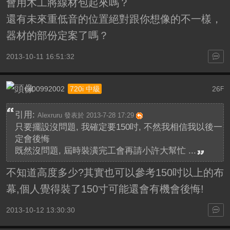
會用木工將線材包起來嗎？
還有未來重低音的位置絕對跟你想像的不一樣，
器材的部份定案了嗎？
2013-10-11 16:51:32
cc00992002
26
720i 中級
F
引用:
Alexruru 發表於 2013-7-28 17:29
只要擺設沒問題, 我確定要150吋, 不然我相信我以後一
定會後悔
既然沒問題, 屆時裝潢完工會再請小許大幫忙 ...
不知道高度多少?其實也可以參考150吋以上的布
幕,個人覺得裝了150寸可能還會有機會後悔!
2013-10-12 13:30:30