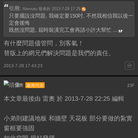
引用:
Alexruru 發表於 2013-7-28 17:29
只要擺設沒問題, 我確定要150吋, 不然我相信我以後一
定會後悔
既然沒問題, 屆時裝潢完工會再請小許大幫忙 ...
有什麼問題儘管問，別客氣！
替版上的網兄們解決問題是我們的責任。
2013-7-28 17:43:23
雷奧
23
廠商代表
F
本文章最後由 雷奧 於 2013-7-28 22:25 編輯
小弟則建議地板 和牆壁 天花板 部分要做的紮實
窗框要強固