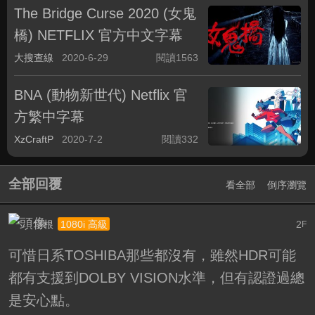
The Bridge Curse 2020 (女鬼
橋) NETFLIX 官方中文字幕
大搜查線
2020-6-29
閱讀1563
BNA (動物新世代) Netflix 官
方繁中字幕
XzCraftP
2020-7-2
閱讀332
全部回覆
看全部
倒序瀏覽
培根
2
1080i 高級
F
可惜日系TOSHIBA那些都沒有，雖然HDR可能
都有支援到DOLBY VISION水準，但有認證過總
是安心點。