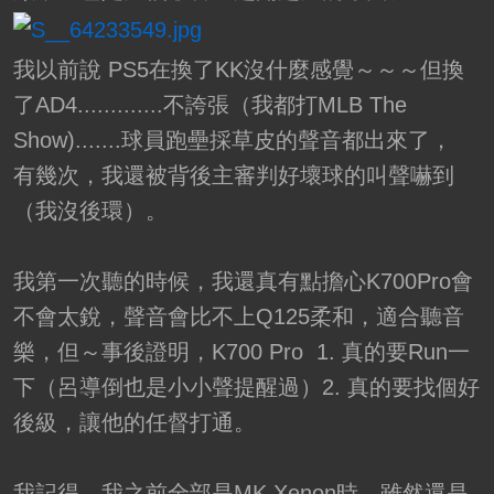
我以前說 PS5在換了KK沒什麼感覺～～～但換
了AD4.............不誇張（我都打MLB The
Show).......球員跑壘採草皮的聲音都出來了，
有幾次，我還被背後主審判好壞球的叫聲嚇到
（我沒後環）。
我第一次聽的時候，我還真有點擔心K700Pro會
不會太銳，聲音會比不上Q125柔和，適合聽音
樂，但～事後證明，K700 Pro 1. 真的要Run一
下（呂導倒也是小小聲提醒過）2. 真的要找個好
後級，讓他的任督打通。
我記得，我之前全部是MK Xenon時，雖然還是