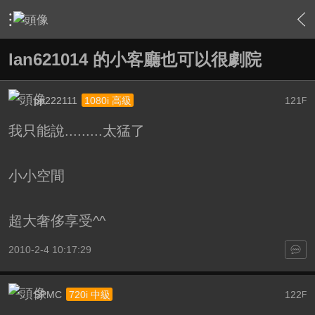
›
家庭劇院
›
我的家庭劇院
›
內容
lan621014 的小客廳也可以很劇院
pp222111
121
1080i 高級
F
我只能說.........太猛了
小小空間
超大奢侈享受^^
2010-2-4 10:17:29
SPMC
122
720i 中級
F