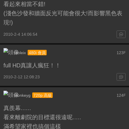
看起來相當不錯!
(淺色沙發和牆面反光可能會很大!而影響黑色表
現!)
2010-2-4 14:06:54
renleix
123
480i 會員
F
full HD真讓人瘋狂！！
2010-2-12 12:08:23
monkeyg
124
720p 高級
F
真羨幕......
看來離劇院的目標還很遠呢.....
滿希望家裡也搞個這樣