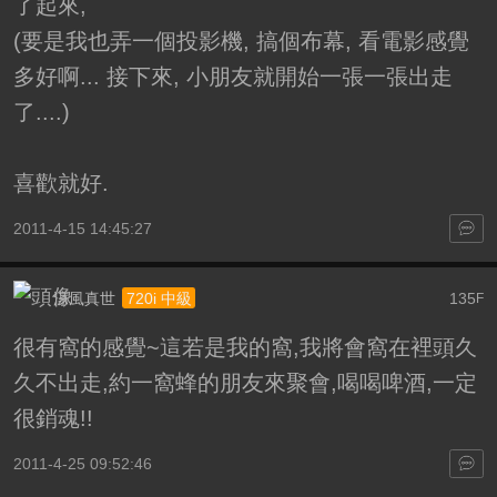
了起來,
(要是我也弄一個投影機, 搞個布幕, 看電影感覺
多好啊... 接下來, 小朋友就開始一張一張出走
了....)
喜歡就好.
2011-4-15 14:45:27
涼風真世
135
720i 中級
F
很有窩的感覺~這若是我的窩,我將會窩在裡頭久
久不出走,約一窩蜂的朋友來聚會,喝喝啤酒,一定
很銷魂!!
2011-4-25 09:52:46