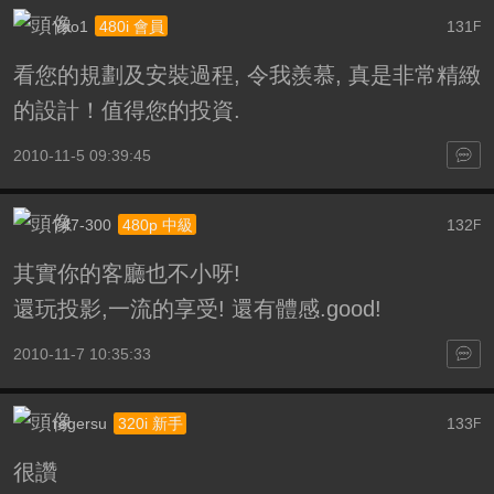
Yao1
131
480i 會員
F
看您的規劃及安裝過程, 令我羨慕, 真是非常精緻
的設計！值得您的投資.
2010-11-5 09:39:45
747-300
132
480p 中級
F
其實你的客廳也不小呀!
還玩投影,一流的享受! 還有體感.good!
2010-11-7 10:35:33
regersu
133
320i 新手
F
很讚