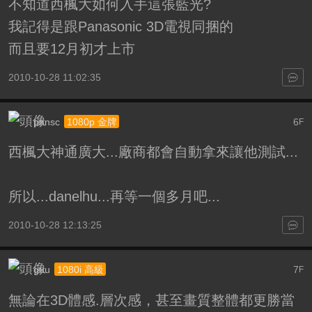
不知道西楓大如何入手這張藍光?
我記得是跟Panasonic 3D電視同捆的
而且要12月初才上市
2010-10-28 11:02:35
pansc
6
1080p 金牌
F
西楓大神通廣大...廠商都會自動拿來讓他測試...
所以...danelhu...再等一個多月吧...
2010-10-28 12:13:25
guu
7
1080i 高級
F
無論在3D體感.層次感，甚至畫質整體都更勝當