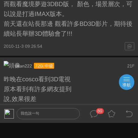
而觀看魔境夢遊3DBD版， 顏色，場景層次，可
以說是打過IMAX版本。
前天還在站長那邊 觀看許多BD3D影片，期待後
續站長舉辦3D體驗會了!!!
2010-11-3 09:26:54
dean222
21
720i 中級
F
昨晚在cosco看到3D電視
導航
原本看到有許多網友提到
說,效果很差
好奇心的驅使下
80
我也說一句
排隊試看
我和內人都覺得效果很明顯