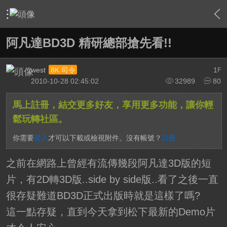
›
家庭劇院
›
3D立體特區
›
內容
阿凡達BD3D 精研總部搶先看!!
west
1
8K 司令
F
2010-10-28 02:45:02
32989
80
馬上註冊，結交更多好友，享用更多功能，讓你輕
鬆玩轉社區。
你需要
登入
才可以下載或檢視附件。沒有帳號？
註冊
之前在網路上曾經有流傳幾段阿凡達3D版的短
片，有2D轉3D版..side by side版..看了之後一直
很存疑難道BD3D正式出版時就是這樣了嗎?
這一點存疑，直到今天拿到松下最新的Demo片