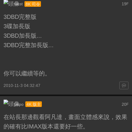
west
19
8K 司令
F
3DBD完整版
3碟加長版
3DBD加長版...
3DBD完整加長版...
你可以繼續等的。
2010-11-3 04:32:47
popo
20
4K 版主
F
在站長那邊觀看阿凡達，畫面立體感來說，效果
的確有比IMAX版本還要好一些。