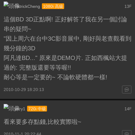
PatrickCheng
13
1080i 高級
F
這個BD 3D正點啊! 正好解答了我在另一個討論
串的疑問~
"因上周六在台中3C影音展中, 剛好與老查觀看到
幾分鐘的3D
阿凡達BD..." 原來是DEMO片. 正如西楓站大提
過的: 完整版還要等等喔!!
耐心等是一定要的~ 不論軟硬體都一樣!
2010-10-29 18:20:13
jerry1
14
720i 中級
F
看來要多存點錢,比較實際啦~
2010-11-1 20:22:44