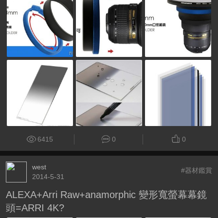
6415
0
0
west
#器材鑑賞
2014-5-31
ALEXA+Arri Raw+anamorphic 變形寬螢幕幕鏡
頭=ARRI 4K?