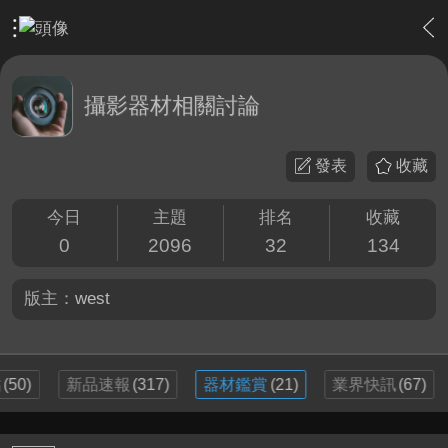
›
影片創作區
›
攝影器材相關討論
攝影器材相關討論
發表
收藏
今日
主題
排名
收藏
0
2096
32
134
版主：
west
貼
(50)
新品速報
(317)
器材鑑賞
(21)
業界快訊
(67)