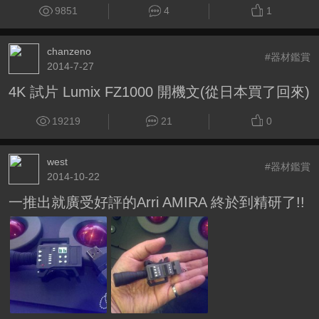
9851
4
1
chanzeno
#器材鑑賞
2014-7-27
4K 試片 Lumix FZ1000 開機文(從日本買了回來)
19219
21
0
west
#器材鑑賞
2014-10-22
一推出就廣受好評的Arri AMIRA 終於到精研了!!