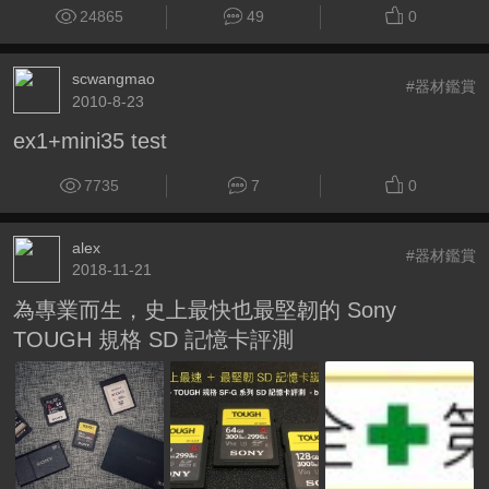
24865
49
0
scwangmao
#器材鑑賞
2010-8-23
ex1+mini35 test
7735
7
0
alex
#器材鑑賞
2018-11-21
為專業而生，史上最快也最堅韌的 Sony
TOUGH 規格 SD 記憶卡評測