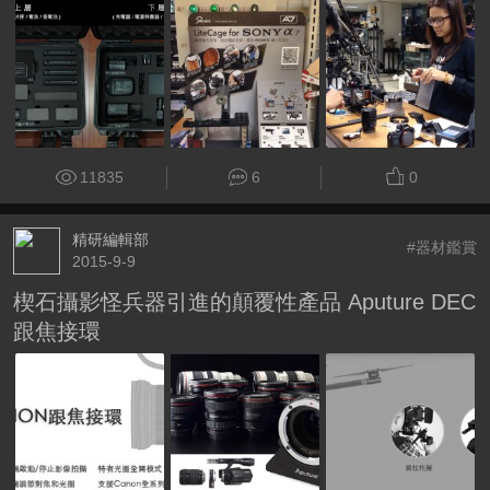
11835
6
0
精研編輯部
#器材鑑賞
2015-9-9
楔石攝影怪兵器引進的顛覆性產品 Aputure DEC
跟焦接環