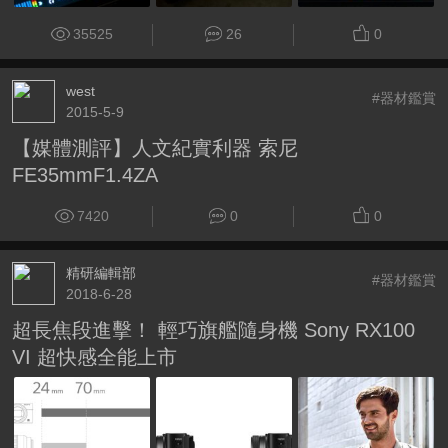
35525
26
0
west
#器材鑑賞
2015-5-9
【媒體測評】人文紀實利器 索尼
FE35mmF1.4ZA
7420
0
0
精研編輯部
#器材鑑賞
2018-6-28
超長焦段進擊！ 輕巧旗艦隨身機 Sony RX100
VI 超快感全能上市