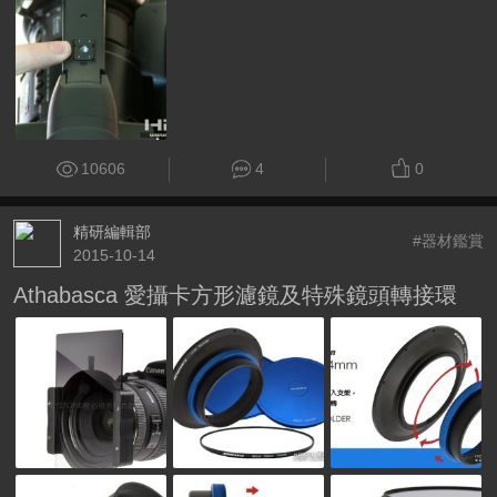
10606
4
0
精研編輯部
#器材鑑賞
2015-10-14
Athabasca 愛攝卡方形濾鏡及特殊鏡頭轉接環