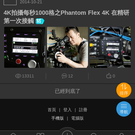
2014-10-21
4K拍攝每秒1000格之Phantom Flex 4K 在精研
第一次接觸
13311
12
0
已經到底了
排序
首頁
|
登入
|
註冊
導航
手機版
|
電腦版