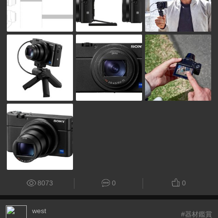
8073
0
0
west
#器材鑑賞