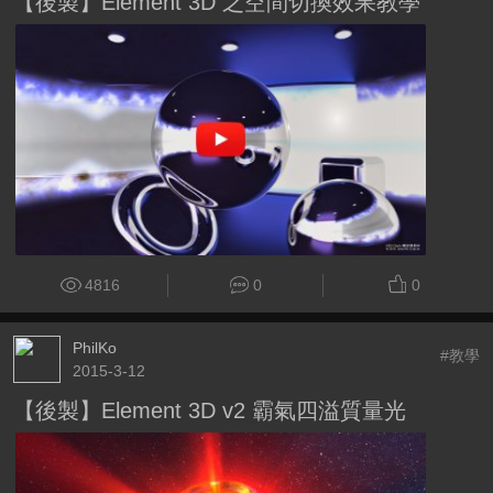
【後製】Element 3D 之空間切換效果教學
4816
0
0
PhilKo
#教學
2015-3-12
【後製】Element 3D v2 霸氣四溢質量光