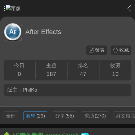
›
影片創作區
›
剪接軟硬體討論區
›
After Effects
After Effects
發表
收藏
今日
主題
排名
收藏
0
587
47
10
版主：
PhilKo
全部
教學
(29)
分享
(55)
求助
(270)
好文轉