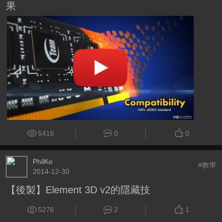
果
5416
0
0
PhilKo
#教學
2014-12-30
【後製】Element 3D v2的隱藏技
5276
2
1