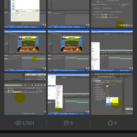
17321
5
0