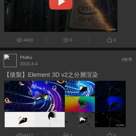
4430
0
0
PhilKo
#教學
2015-3-4
【後製】Element 3D v2之分層渲染
6417
2
0