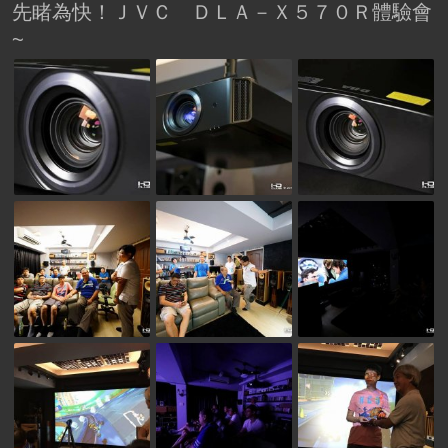
先睹為快！ＪＶＣ ＤＬＡ－Ｘ５７０Ｒ體驗會
~