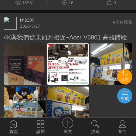
18781
16
0
kh2209
#器材鑑賞
2018-3-27
4K與我們從未如此相近~Acer V6801 高雄體驗
排序
導航
發文
首頁
論壇
搜尋
我的
10073
9
0