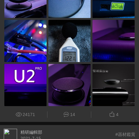
24171
14
4
精研編輯部
#器材鑑賞
2021-7-15