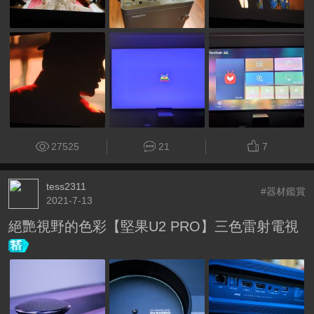
27525
21
7
tess2311
#器材鑑賞
2021-7-13
絕艷視野的色彩【堅果U2 PRO】三色雷射電視