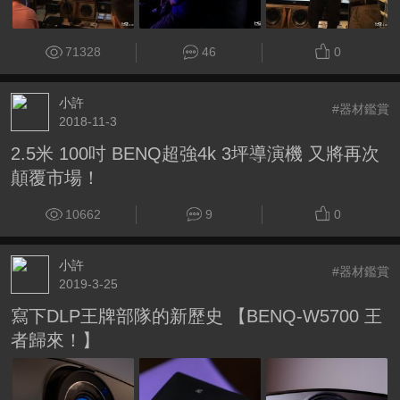
71328
46
0
小許
#器材鑑賞
2018-11-3
2.5米 100吋 BENQ超強4k 3坪導演機 又將再次
顛覆市場！
10662
9
0
小許
#器材鑑賞
2019-3-25
寫下DLP王牌部隊的新歷史 【BENQ-W5700 王
者歸來！】