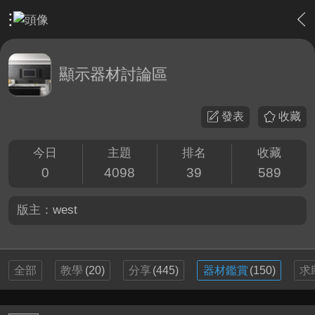
›
家庭劇院
›
顯示器材討論區
顯示器材討論區
發表
收藏
今日
主題
排名
收藏
0
4098
39
589
版主：
west
全部
教學
(20)
分享
(445)
器材鑑賞
(150)
求