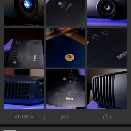
18564
8
1