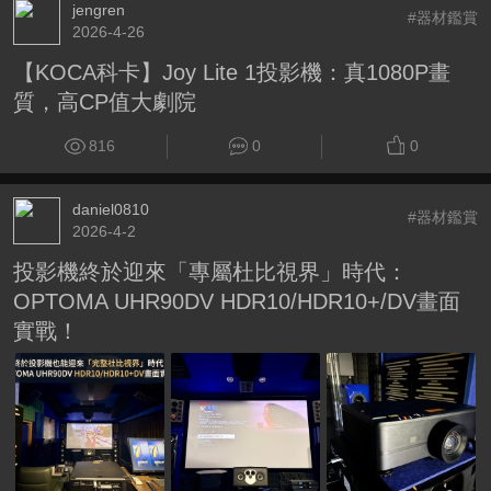
jengren
#器材鑑賞
2026-4-26
【KOCA科卡】Joy Lite 1投影機：真1080P畫
質，高CP值大劇院
816
0
0
daniel0810
#器材鑑賞
2026-4-2
投影機終於迎來「專屬杜比視界」時代：
OPTOMA UHR90DV HDR10/HDR10+/DV畫面
實戰！