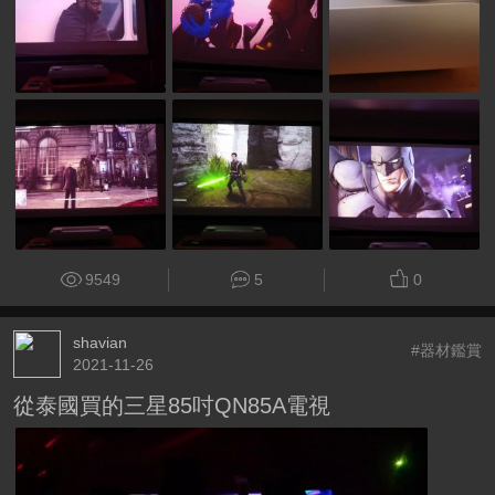
9549
5
0
shavian
#器材鑑賞
2021-11-26
從泰國買的三星85吋QN85A電視