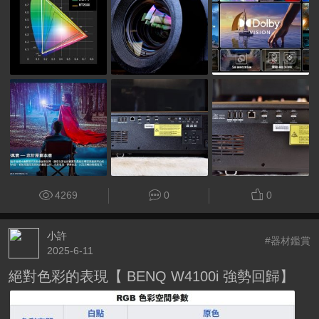
4269
0
0
小許
#器材鑑賞
2025-6-11
絕對色彩的表現【 BENQ W4100i 強勢回歸】