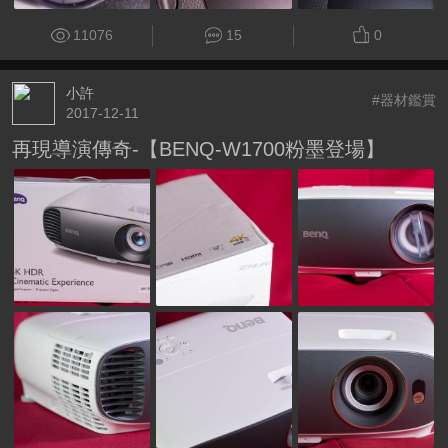
11076
15
0
小許
#器材鑑賞
2017-12-11
再現導演傳奇-【BENQ-W1700粉墨登場】