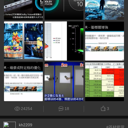
24254
18
3
kh2209
#器材鑑賞