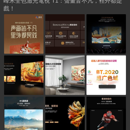
峰米全色激光電視 T1：聲畫皆不凡，裡外都是
戲！