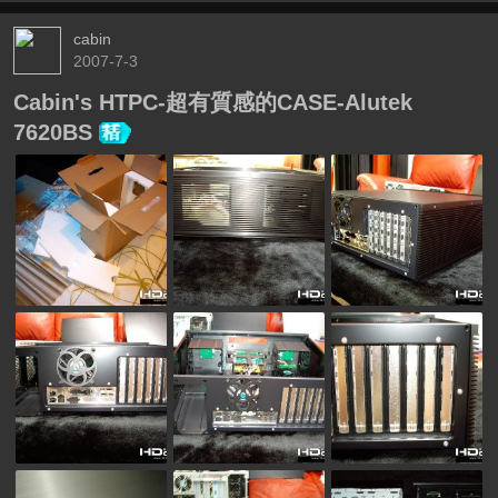
cabin
2007-7-3
Cabin's HTPC-超有質感的CASE-Alutek
7620BS