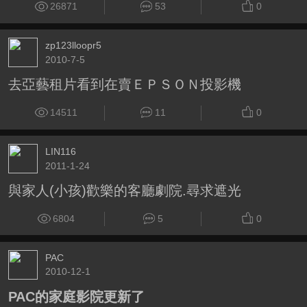
26871
53
0
zp123lloopr5
2010-7-5
去亞藝租片看到在賣ＥＰＳＯＮ投影機
14511
11
0
LIN116
2011-1-24
與家人(小孩)歡樂的客廳劇院.尋求遮光
6804
5
0
PAC
2010-12-1
PAC的家庭影院更新了