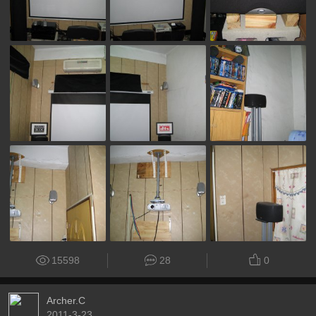
15598
28
0
Archer.C
2011-3-23