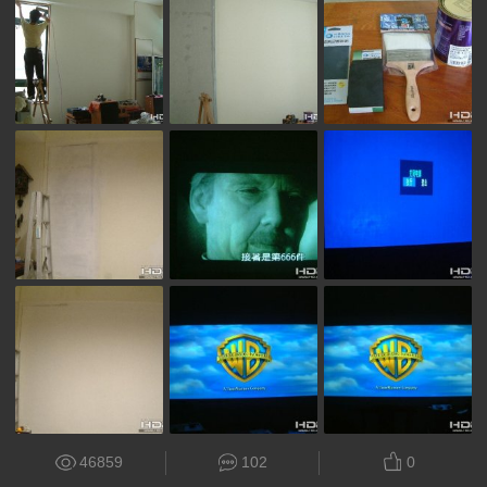
46859
102
0