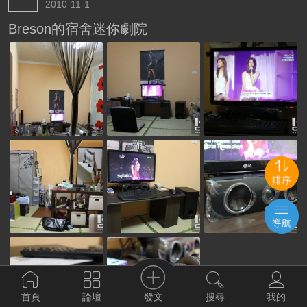
2010-11-1
Breson的宿舍迷你劇院
排序
導航
發文
首頁
論壇
搜尋
我的