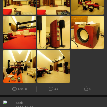
13810
33
0
zack