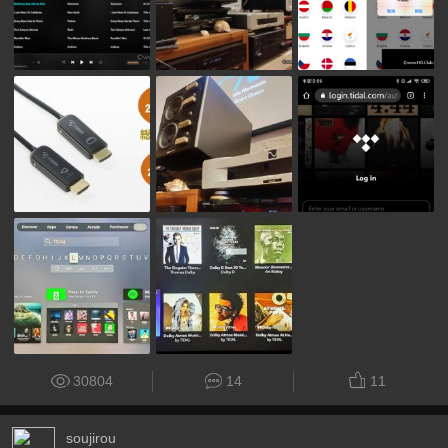
30804
14
11
soujirou