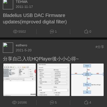
TEHWA
2011-11-17
Bladelius USB DAC Firmware
updates(improved digital filter)
5502
1
0
esthero
#分享
2021-5-20
分享自己入坑HQPlayer後小小心得~
16586
5
4