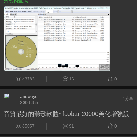
外掛程式
43783
16
0
andways
#分享
2008-3-5
音質最好的聽歌軟體~foobar 20000美化增強版
85057
91
0