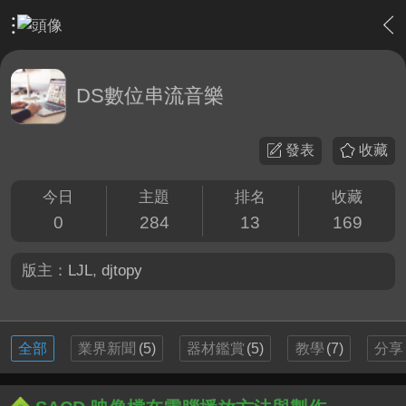
›
軟硬體相關技術
›
DS數位串流音樂
DS數位串流音樂
發表
收藏
今日
主題
排名
收藏
0
284
13
169
版主：
LJL
,
djtopy
全部
業界新聞
(5)
器材鑑賞
(5)
教學
(7)
分享