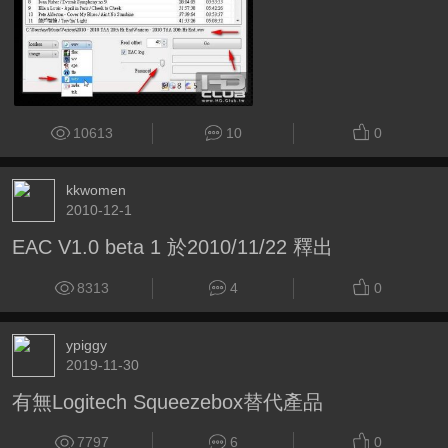
10613
10
0
kkwomen
2010-12-1
EAC V1.0 beta 1 於2010/11/22 釋出
8313
4
0
ypiggy
2019-11-30
有無Logitech Squeezebox替代產品
7797
6
0