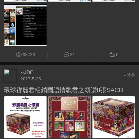
68738
31
0
kk旺旺
#分享
2017-5-25
環球鄧麗君暢銷國語情歌君之頌讚8張SACD