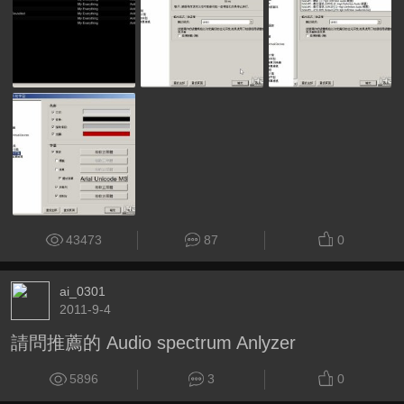
43473
87
0
ai_0301
2011-9-4
請問推薦的 Audio spectrum Anlyzer
5896
3
0