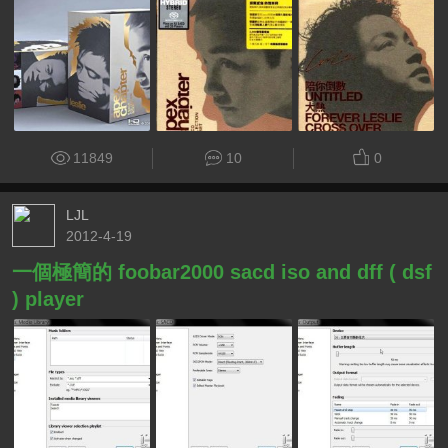
11849
10
0
LJL
2012-4-19
一個極簡的 foobar2000 sacd iso and dff ( dsf
) player