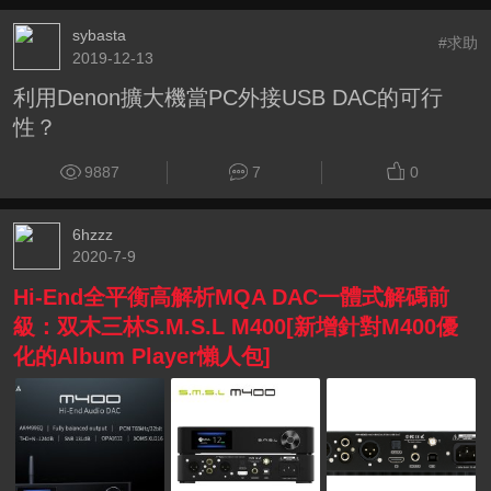
sybasta
#求助
2019-12-13
利用Denon擴大機當PC外接USB DAC的可行
性？
9887
7
0
6hzzz
2020-7-9
Hi-End全平衡高解析MQA DAC一體式解碼前
級：双木三林S.M.S.L M400[新增針對M400優
化的Album Player懶人包]