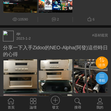
10590
2
6
zjc
#器材鑑賞
2023-1-2
分享一下入手Zidoo的NEO-Alpha(阿發)這些時日
的心得
排序
導航
發文
首頁
論壇
搜尋
我的