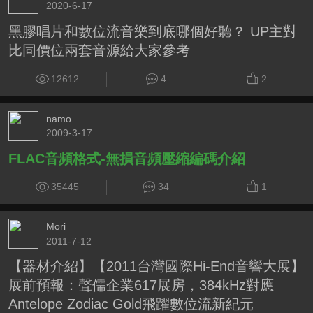
2020-6-17
黑膠唱片和數位流音樂到底哪個好聽？ UP主對
比同價位兩套音源給大家參考
12612
4
2
namo
2009-3-17
FLAC音頻格式-無損音頻壓縮編碼介紹
35445
34
1
Mori
2011-7-12
【器材介紹】【2011台灣國際Hi-End音響大展】
展前預報：聲儒企業617展房，384kHz對應
Antelope Zodiac Gold飛躍數位流新紀元